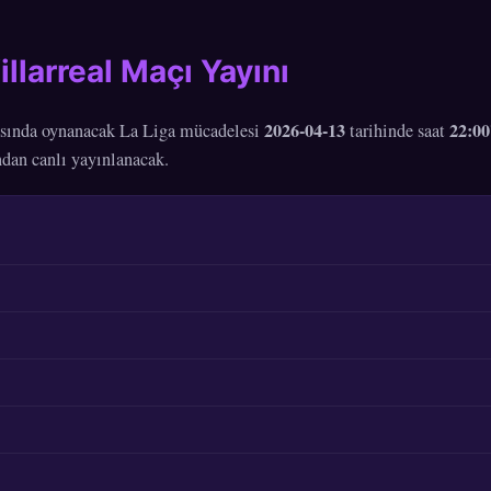
illarreal Maçı Yayını
2026-04-13
22:00
rasında oynanacak La Liga mücadelesi
tarihinde saat
ndan canlı yayınlanacak.