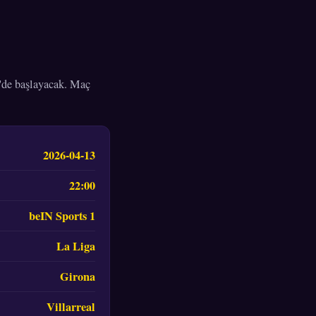
'de başlayacak. Maç
2026-04-13
22:00
beIN Sports 1
La Liga
Girona
Villarreal