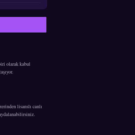
iri olarak kabul
aşıyor.
erinden lisanslı canlı
ydalanabilirsiniz.