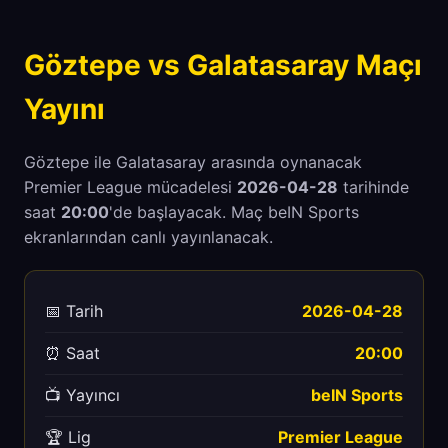
Göztepe vs Galatasaray Maçı
Yayını
Göztepe ile Galatasaray arasında oynanacak
Premier League mücadelesi
2026-04-28
tarihinde
saat
20:00
'de başlayacak. Maç beIN Sports
ekranlarından canlı yayınlanacak.
📅 Tarih
2026-04-28
⏰ Saat
20:00
📺 Yayıncı
beIN Sports
🏆 Lig
Premier League