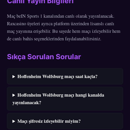
Canlı Yayın Bilgileri
Maç beIN Sports 1 kanalından canlı olarak yayınlanacak.
Raxcasino üyeleri ayrıca platform üzerinden lisanslı canlı
maç yayınına erişebilir. Bu sayede hem maçı izleyebilir hem
de canlı bahis seçeneklerinden faydalanabilirsiniz.
Sıkça Sorulan Sorular
Hoffenheim Wolfsburg maçı saat kaçta?
Hoffenheim Wolfsburg maçı hangi kanalda
yayınlanacak?
Maçı şifresiz izleyebilir miyim?