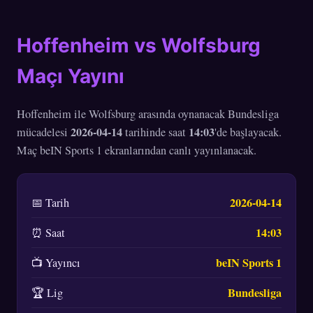
Hoffenheim vs Wolfsburg
Maçı Yayını
Hoffenheim ile Wolfsburg arasında oynanacak Bundesliga
2026-04-14
14:03
mücadelesi
tarihinde saat
'de başlayacak.
Maç beIN Sports 1 ekranlarından canlı yayınlanacak.
2026-04-14
📅 Tarih
14:03
⏰ Saat
beIN Sports 1
📺 Yayıncı
Bundesliga
🏆 Lig