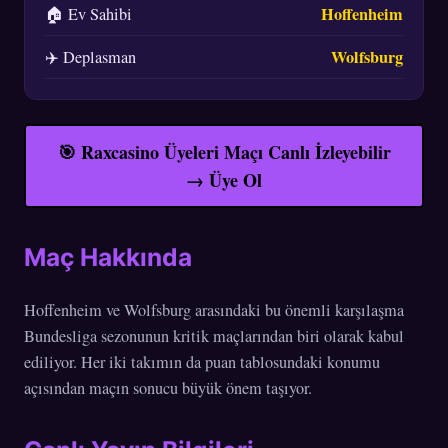
Hoffenheim
🏠 Ev Sahibi
Wolfsburg
✈️ Deplasman
🎯 Raxcasino Üyeleri Maçı Canlı İzleyebilir
→ Üye Ol
Maç Hakkında
Hoffenheim ve Wolfsburg arasındaki bu önemli karşılaşma
Bundesliga sezonunun kritik maçlarından biri olarak kabul
ediliyor. Her iki takımın da puan tablosundaki konumu
açısından maçın sonucu büyük önem taşıyor.