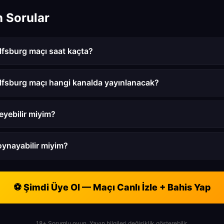
n Sorular
fsburg maçı saat kaçta?
fsburg maçı hangi kanalda yayınlanacak?
leyebilir miyim?
oynayabilir miyim?
⚽ Şimdi Üye Ol — Maçı Canlı İzle + Bahis Yap
18+ Sorumlu oyun. Yayın bilgileri değişiklik gösterebilir.