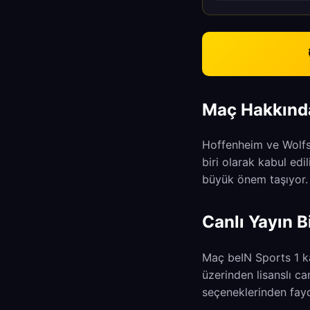
Maç Hakkınd
Hoffenheim ve Wolfs
biri olarak kabul ed
büyük önem taşıyor.
Canlı Yayın Bi
Maç beIN Sports 1 ka
üzerinden lisanslı ca
seçeneklerinden fayda