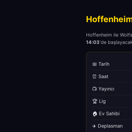
Hoffenheim
Hoffenheim ile Wolf
14:03
'de başlayacak
📅 Tarih
⏰ Saat
📺 Yayıncı
🏆 Lig
🏠 Ev Sahibi
✈️ Deplasman