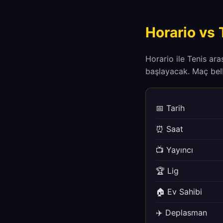
Horario vs 
Horario ile Tenis a
başlayacak. Maç beIN
📅 Tarih
⏰ Saat
📺 Yayıncı
🏆 Lig
🏠 Ev Sahibi
✈️ Deplasman