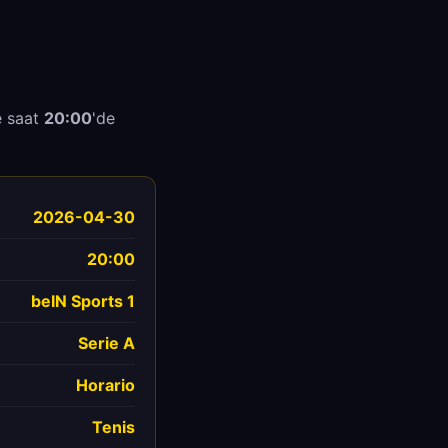
e saat
20:00
'de
2026-04-30
20:00
beIN Sports 1
Serie A
Horario
Tenis