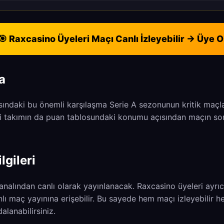
🎯 Raxcasino Üyeleri Maçı Canlı İzleyebilir → Üye O
a
sındaki bu önemli karşılaşma Serie A sezonunun kritik maçla
 iki takımın da puan tablosundaki konumu açısından maçın 
lgileri
nalından canlı olarak yayınlanacak. Raxcasino üyeleri ayrı
nlı maç yayınına erişebilir. Bu sayede hem maçı izleyebilir h
lanabilirsiniz.