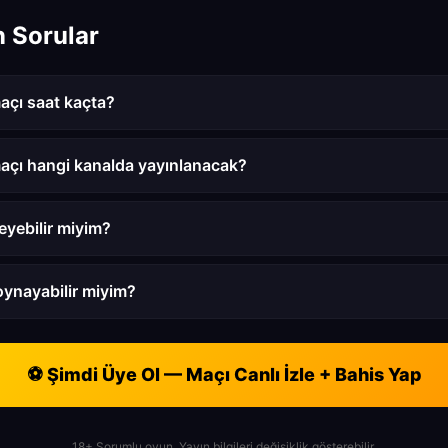
n Sorular
açı saat kaçta?
açı hangi kanalda yayınlanacak?
leyebilir miyim?
oynayabilir miyim?
⚽ Şimdi Üye Ol — Maçı Canlı İzle + Bahis Yap
18+ Sorumlu oyun. Yayın bilgileri değişiklik gösterebilir.