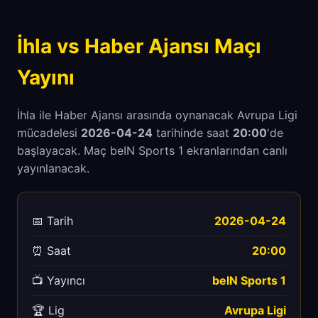
İhla vs Haber Ajansı Maçı
Yayını
İhla ile Haber Ajansı arasında oynanacak Avrupa Ligi
mücadelesi
2026-04-24
tarihinde saat
20:00
'de
başlayacak. Maç beIN Sports 1 ekranlarından canlı
yayınlanacak.
📅 Tarih
2026-04-24
⏰ Saat
20:00
📺 Yayıncı
beIN Sports 1
🏆 Lig
Avrupa Ligi