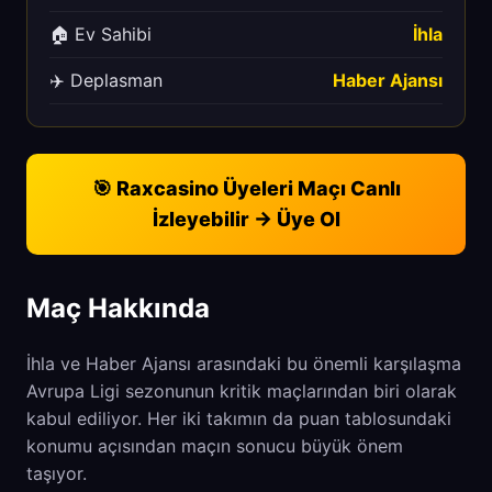
🏠 Ev Sahibi
İhla
✈️ Deplasman
Haber Ajansı
🎯 Raxcasino Üyeleri Maçı Canlı
İzleyebilir → Üye Ol
Maç Hakkında
İhla ve Haber Ajansı arasındaki bu önemli karşılaşma
Avrupa Ligi sezonunun kritik maçlarından biri olarak
kabul ediliyor. Her iki takımın da puan tablosundaki
konumu açısından maçın sonucu büyük önem
taşıyor.