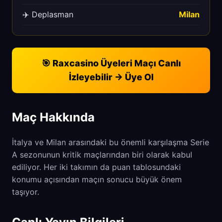
✈️ Deplasman
Milan
🎯 Raxcasino Üyeleri Maçı Canlı
İzleyebilir → Üye Ol
Maç Hakkında
İtalya ve Milan arasındaki bu önemli karşılaşma Serie
A sezonunun kritik maçlarından biri olarak kabul
ediliyor. Her iki takımın da puan tablosundaki
konumu açısından maçın sonucu büyük önem
taşıyor.