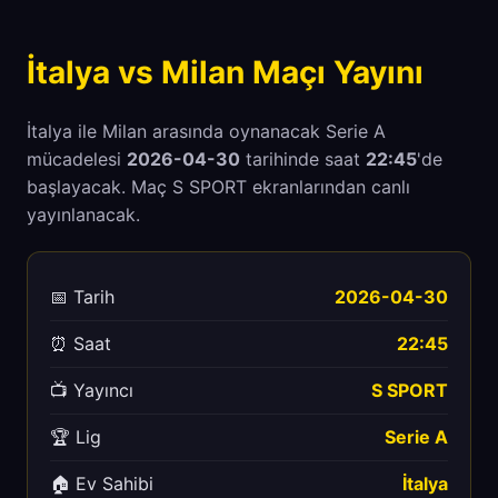
İtalya vs Milan Maçı Yayını
İtalya ile Milan arasında oynanacak Serie A
mücadelesi
2026-04-30
tarihinde saat
22:45
'de
başlayacak. Maç S SPORT ekranlarından canlı
yayınlanacak.
📅 Tarih
2026-04-30
⏰ Saat
22:45
📺 Yayıncı
S SPORT
🏆 Lig
Serie A
🏠 Ev Sahibi
İtalya