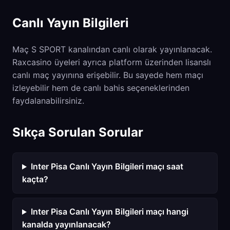
Canlı Yayın Bilgileri
Maç S SPORT kanalından canlı olarak yayınlanacak.
Raxcasino üyeleri ayrıca platform üzerinden lisanslı
canlı maç yayınına erişebilir. Bu sayede hem maçı
izleyebilir hem de canlı bahis seçeneklerinden
faydalanabilirsiniz.
Sıkça Sorulan Sorular
Inter Pisa Canlı Yayın Bilgileri maçı saat
kaçta?
Inter Pisa Canlı Yayın Bilgileri maçı hangi
kanalda yayınlanacak?