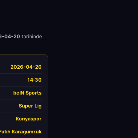
6-04-20
tarihinde
2026-04-20
14:30
beIN Sports
Süper Lig
Konyaspor
Fatih Karagümrük