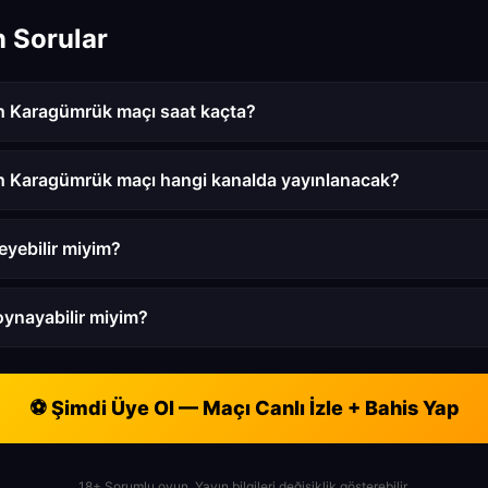
n Sorular
h Karagümrük maçı saat kaçta?
h Karagümrük maçı hangi kanalda yayınlanacak?
leyebilir miyim?
oynayabilir miyim?
⚽ Şimdi Üye Ol — Maçı Canlı İzle + Bahis Yap
18+ Sorumlu oyun. Yayın bilgileri değişiklik gösterebilir.