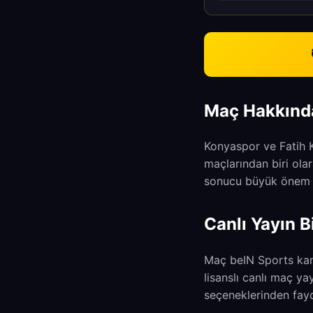
Maç Hakkınd
Konyaspor ve Fatih 
maçlarından biri ola
sonucu büyük önem t
Canlı Yayın Bi
Maç beIN Sports kana
lisanslı canlı maç ya
seçeneklerinden fayda