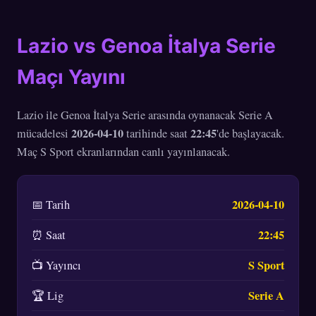
Lazio vs Genoa İtalya Serie
Maçı Yayını
Lazio ile Genoa İtalya Serie arasında oynanacak Serie A
2026-04-10
22:45
mücadelesi
tarihinde saat
'de başlayacak.
Maç S Sport ekranlarından canlı yayınlanacak.
2026-04-10
📅 Tarih
22:45
⏰ Saat
S Sport
📺 Yayıncı
Serie A
🏆 Lig