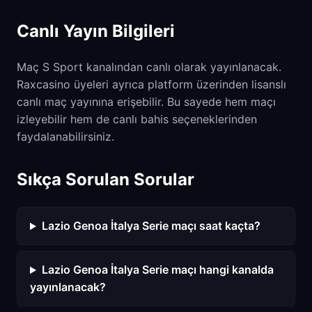
Canlı Yayın Bilgileri
Maç S Sport kanalından canlı olarak yayınlanacak.
Raxcasino üyeleri ayrıca platform üzerinden lisanslı
canlı maç yayınına erişebilir. Bu sayede hem maçı
izleyebilir hem de canlı bahis seçeneklerinden
faydalanabilirsiniz.
Sıkça Sorulan Sorular
Lazio Genoa İtalya Serie maçı saat kaçta?
Lazio Genoa İtalya Serie maçı hangi kanalda
yayınlanacak?