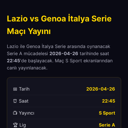
Lazio vs Genoa İtalya Serie
Maçı Yayını
Lazio ile Genoa İtalya Serie arasında oynanacak
Serie A mücadelesi
2026-04-26
tarihinde saat
22:45
'de başlayacak. Maç S Sport ekranlarından
canlı yayınlanacak.
📅 Tarih
2026-04-26
⏰ Saat
22:45
📺 Yayıncı
S Sport
🏆 Lig
Serie A