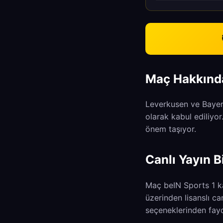
Maç Hakkınd
Leverkusen ve Bayern
olarak kabul ediliyo
önem taşıyor.
Canlı Yayın Bi
Maç beIN Sports 1 ka
üzerinden lisanslı ca
seçeneklerinden fayda