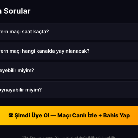
n Sorular
ern maçı saat kaçta?
ern maçı hangi kanalda yayınlanacak?
leyebilir miyim?
oynayabilir miyim?
⚽ Şimdi Üye Ol — Maçı Canlı İzle + Bahis Yap
18+ Sorumlu oyun. Yayın bilgileri değişiklik gösterebilir.