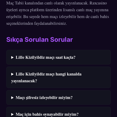
Maç Tabii kanalından canlı olarak yayınlanacak. Raxcasino
üyeleri ayrıca platform üzerinden lisanslı canlı maç yayınına
erişebilir. Bu sayede hem maçı izleyebilir hem de canlı bahis
seçeneklerinden faydalanabilirsiniz.
Sıkça Sorulan Sorular
Lille Kizilyildiz maçı saat kaçta?
Lille Kizilyildiz maçı hangi kanalda
yayınlanacak?
Maçı şifresiz izleyebilir miyim?
Maç için bahis oynayabilir miyim?