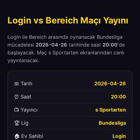
Login vs Bereich Maçı Yayını
Login ile Bereich arasında oynanacak Bundesliga
mücadelesi
2026-04-26
tarihinde saat
20:00
'de
başlayacak. Maç s Sportarten ekranlarından canlı
yayınlanacak.
📅 Tarih
2026-04-26
⏰ Saat
20:00
📺 Yayıncı
s Sportarten
🏆 Lig
Bundesliga
🏠 Ev Sahibi
Login