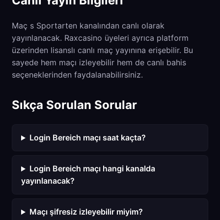
Canlı Yayın Bilgileri
Maç s Sportarten kanalından canlı olarak
yayınlanacak. Raxcasino üyeleri ayrıca platform
üzerinden lisanslı canlı maç yayınına erişebilir. Bu
sayede hem maçı izleyebilir hem de canlı bahis
seçeneklerinden faydalanabilirsiniz.
Sıkça Sorulan Sorular
Login Bereich maçı saat kaçta?
Login Bereich maçı hangi kanalda
yayınlanacak?
Maçı şifresiz izleyebilir miyim?