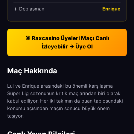
✈️ Deplasman
Enrique
🎯 Raxcasino Üyeleri Maçı Canlı
İzleyebilir → Üye Ol
Maç Hakkında
Lui ve Enrique arasındaki bu önemli karşılaşma
Süper Lig sezonunun kritik maçlarından biri olarak
kabul ediliyor. Her iki takımın da puan tablosundaki
konumu açısından maçın sonucu büyük önem
taşıyor.