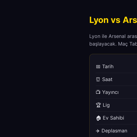
Lyon vs Ars
Lyon ile Arsenal ar
başlayacak. Maç Tabi
📅 Tarih
⏰ Saat
📺 Yayıncı
🏆 Lig
🏠 Ev Sahibi
✈️ Deplasman