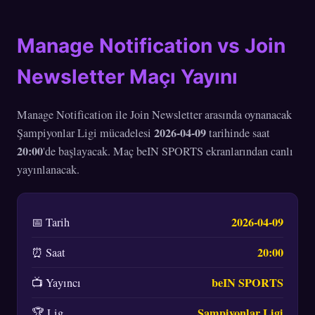
Manage Notification vs Join
Newsletter Maçı Yayını
Manage Notification ile Join Newsletter arasında oynanacak
2026-04-09
Şampiyonlar Ligi mücadelesi
tarihinde saat
20:00
'de başlayacak. Maç beIN SPORTS ekranlarından canlı
yayınlanacak.
2026-04-09
📅 Tarih
20:00
⏰ Saat
beIN SPORTS
📺 Yayıncı
Şampiyonlar Ligi
🏆 Lig