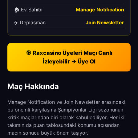
🏠 Ev Sahibi
Manage Notification
✈️ Deplasman
Join Newsletter
🎯 Raxcasino Üyeleri Maçı Canlı
İzleyebilir → Üye Ol
Maç Hakkında
Manage Notification ve Join Newsletter arasındaki
bu önemli karşılaşma Şampiyonlar Ligi sezonunun
kritik maçlarından biri olarak kabul ediliyor. Her iki
takımın da puan tablosundaki konumu açısından
maçın sonucu büyük önem taşıyor.