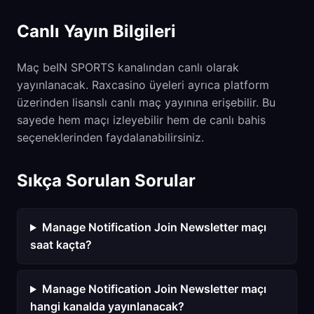
Canlı Yayın Bilgileri
Maç beIN SPORTS kanalından canlı olarak
yayınlanacak. Raxcasino üyeleri ayrıca platform
üzerinden lisanslı canlı maç yayınına erişebilir. Bu
sayede hem maçı izleyebilir hem de canlı bahis
seçeneklerinden faydalanabilirsiniz.
Sıkça Sorulan Sorular
Manage Notification Join Newsletter maçı
saat kaçta?
Manage Notification Join Newsletter maçı
hangi kanalda yayınlanacak?