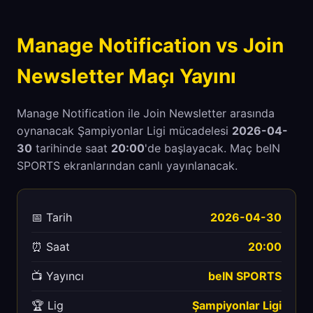
Manage Notification vs Join
Newsletter Maçı Yayını
Manage Notification ile Join Newsletter arasında
oynanacak Şampiyonlar Ligi mücadelesi
2026-04-
30
tarihinde saat
20:00
'de başlayacak. Maç beIN
SPORTS ekranlarından canlı yayınlanacak.
📅 Tarih
2026-04-30
⏰ Saat
20:00
📺 Yayıncı
beIN SPORTS
🏆 Lig
Şampiyonlar Ligi