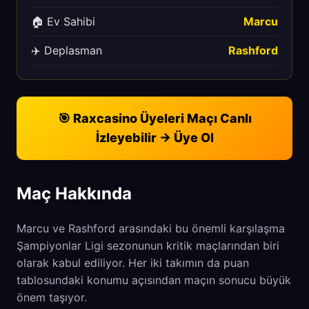
🏠 Ev Sahibi
Marcu
✈️ Deplasman
Rashford
🎯 Raxcasino Üyeleri Maçı Canlı
İzleyebilir → Üye Ol
Maç Hakkında
Marcu ve Rashford arasındaki bu önemli karşılaşma
Şampiyonlar Ligi sezonunun kritik maçlarından biri
olarak kabul ediliyor. Her iki takımın da puan
tablosundaki konumu açısından maçın sonucu büyük
önem taşıyor.