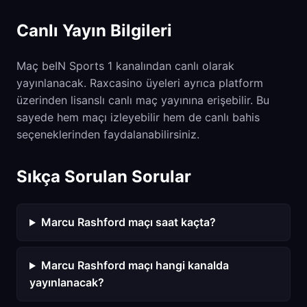
Canlı Yayın Bilgileri
Maç beIN Sports 1 kanalından canlı olarak
yayınlanacak. Raxcasino üyeleri ayrıca platform
üzerinden lisanslı canlı maç yayınına erişebilir. Bu
sayede hem maçı izleyebilir hem de canlı bahis
seçeneklerinden faydalanabilirsiniz.
Sıkça Sorulan Sorular
Marcu Rashford maçı saat kaçta?
Marcu Rashford maçı hangi kanalda
yayınlanacak?