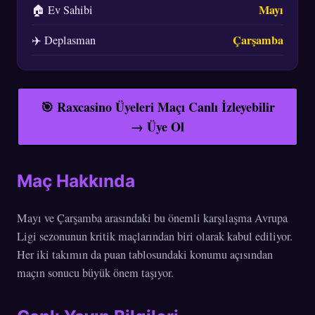
Mayı
🏠 Ev Sahibi
Çarşamba
✈️ Deplasman
🎯 Raxcasino Üyeleri Maçı Canlı İzleyebilir
→ Üye Ol
Maç Hakkında
Mayı ve Çarşamba arasındaki bu önemli karşılaşma Avrupa
Ligi sezonunun kritik maçlarından biri olarak kabul ediliyor.
Her iki takımın da puan tablosundaki konumu açısından
maçın sonucu büyük önem taşıyor.