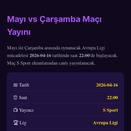
Mayı vs Çarşamba Maçı
Yayını
Mayı ile Çarşamba arasında oynanacak Avrupa Ligi
2026-04-16
22:00
mücadelesi
tarihinde saat
'de başlayacak.
Maç S Sport ekranlarından canlı yayınlanacak.
2026-04-16
📅 Tarih
22:00
⏰ Saat
S Sport
📺 Yayıncı
Avrupa Ligi
🏆 Lig