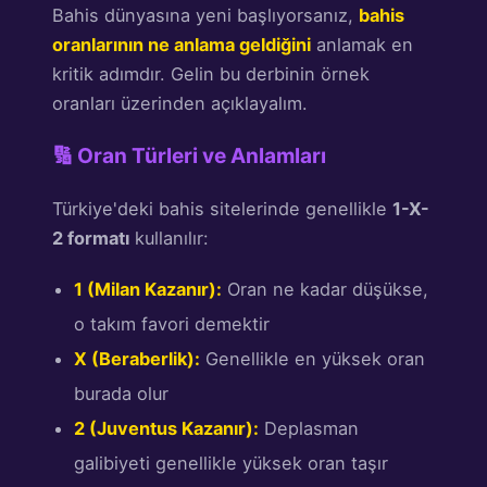
Bahis dünyasına yeni başlıyorsanız,
bahis
oranlarının ne anlama geldiğini
anlamak en
kritik adımdır. Gelin bu derbinin örnek
oranları üzerinden açıklayalım.
🔢 Oran Türleri ve Anlamları
Türkiye'deki bahis sitelerinde genellikle
1-X-
2 formatı
kullanılır:
1 (Milan Kazanır):
Oran ne kadar düşükse,
o takım favori demektir
X (Beraberlik):
Genellikle en yüksek oran
burada olur
2 (Juventus Kazanır):
Deplasman
galibiyeti genellikle yüksek oran taşır