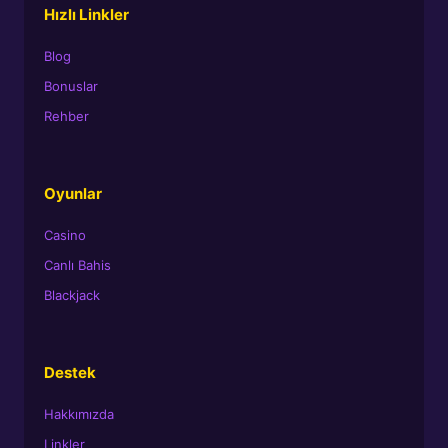
Hızlı Linkler
Blog
Bonuslar
Rehber
Oyunlar
Casino
Canlı Bahis
Blackjack
Destek
Hakkımızda
Linkler