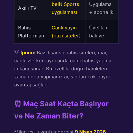
beIN Sports
Uygulama
Akıllı TV
uygulaması
+ abonelik
Bahis
Canlı yayın
Üyelik +
Platformları
(bazı siteler)
bakiye
💡
İpucu:
Bazı lisanslı bahis siteleri, maçı
canlı izlerken aynı anda canlı bahis yapma
imkânı sunar. Bu özellik, doğru hamleleri
zamanında yapmanız açısından çok büyük
avantaj sağlar!
⏰ Maç Saat Kaçta Başlıyor
ve Ne Zaman Biter?
Milan vs Juventus derbisi
9 Nisan 2026,