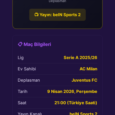
Deplasman
📺 Yayın: beIN Sports 2
📋 Maç Bilgileri
Lig
Serie A 2025/26
Ev Sahibi
AC Milan
Deplasman
Juventus FC
Tarih
9 Nisan 2026, Perşembe
Saat
21:00 (Türkiye Saati)
Yayın Kanalı
beIN Sports 2