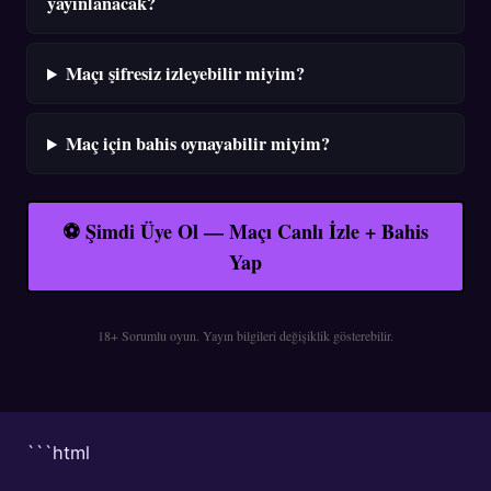
yayınlanacak?
Maçı şifresiz izleyebilir miyim?
Maç için bahis oynayabilir miyim?
⚽ Şimdi Üye Ol — Maçı Canlı İzle + Bahis
Yap
18+ Sorumlu oyun. Yayın bilgileri değişiklik gösterebilir.
```html