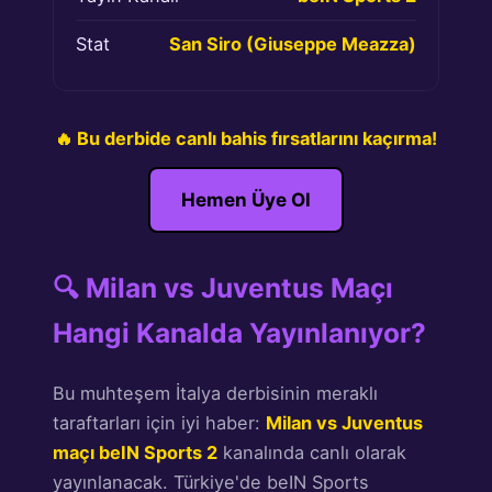
Stat
San Siro (Giuseppe Meazza)
🔥 Bu derbide canlı bahis fırsatlarını kaçırma!
Hemen Üye Ol
🔍 Milan vs Juventus Maçı
Hangi Kanalda Yayınlanıyor?
Bu muhteşem İtalya derbisinin meraklı
taraftarları için iyi haber:
Milan vs Juventus
maçı beIN Sports 2
kanalında canlı olarak
yayınlanacak. Türkiye'de beIN Sports