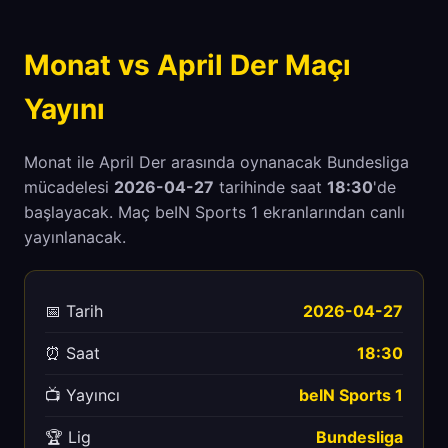
Monat vs April Der Maçı
Yayını
Monat ile April Der arasında oynanacak Bundesliga
mücadelesi
2026-04-27
tarihinde saat
18:30
'de
başlayacak. Maç beIN Sports 1 ekranlarından canlı
yayınlanacak.
📅 Tarih
2026-04-27
⏰ Saat
18:30
📺 Yayıncı
beIN Sports 1
🏆 Lig
Bundesliga