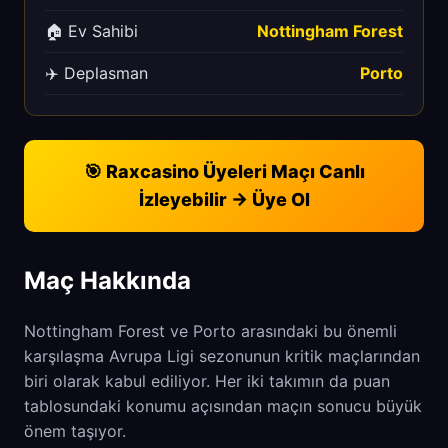
🏠 Ev Sahibi
Nottingham Forest
✈️ Deplasman
Porto
🎯 Raxcasino Üyeleri Maçı Canlı
İzleyebilir → Üye Ol
Maç Hakkında
Nottingham Forest ve Porto arasındaki bu önemli
karşılaşma Avrupa Ligi sezonunun kritik maçlarından
biri olarak kabul ediliyor. Her iki takımın da puan
tablosundaki konumu açısından maçın sonucu büyük
önem taşıyor.