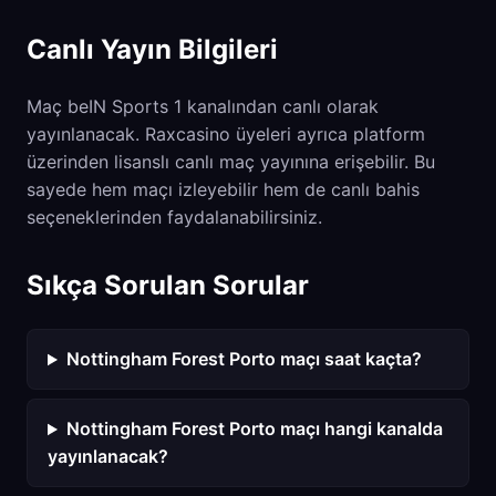
Canlı Yayın Bilgileri
Maç beIN Sports 1 kanalından canlı olarak
yayınlanacak. Raxcasino üyeleri ayrıca platform
üzerinden lisanslı canlı maç yayınına erişebilir. Bu
sayede hem maçı izleyebilir hem de canlı bahis
seçeneklerinden faydalanabilirsiniz.
Sıkça Sorulan Sorular
Nottingham Forest Porto maçı saat kaçta?
Nottingham Forest Porto maçı hangi kanalda
yayınlanacak?