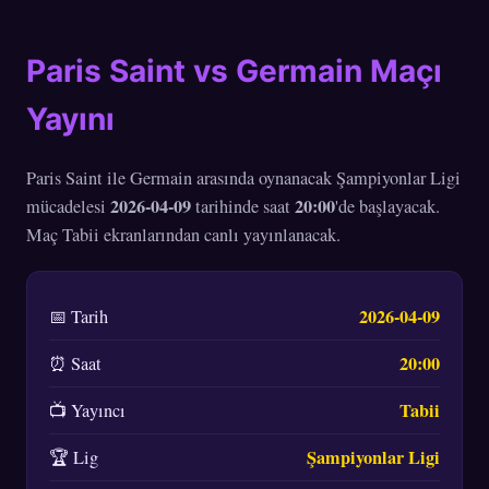
Paris Saint vs Germain Maçı
Yayını
Paris Saint ile Germain arasında oynanacak Şampiyonlar Ligi
2026-04-09
20:00
mücadelesi
tarihinde saat
'de başlayacak.
Maç Tabii ekranlarından canlı yayınlanacak.
2026-04-09
📅 Tarih
20:00
⏰ Saat
Tabii
📺 Yayıncı
Şampiyonlar Ligi
🏆 Lig