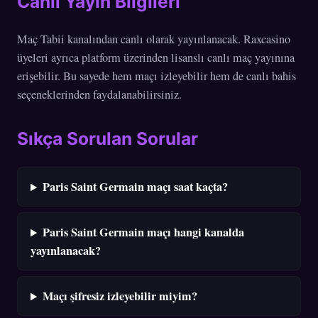
Canlı Yayın Bilgileri
Maç Tabii kanalından canlı olarak yayınlanacak. Raxcasino
üyeleri ayrıca platform üzerinden lisanslı canlı maç yayınına
erişebilir. Bu sayede hem maçı izleyebilir hem de canlı bahis
seçeneklerinden faydalanabilirsiniz.
Sıkça Sorulan Sorular
Paris Saint Germain maçı saat kaçta?
Paris Saint Germain maçı hangi kanalda
yayınlanacak?
Maçı şifresiz izleyebilir miyim?