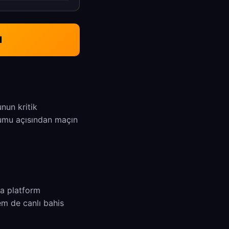
l
nun kritik
numu açısından maçın
ca platform
em de canlı bahis