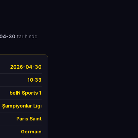
04-30
tarihinde
2026-04-30
10:33
beIN Sports 1
Şampiyonlar Ligi
Paris Saint
Germain