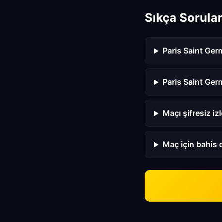
Sıkça Sorula
Paris Saint Ger
Paris Saint Ger
Maçı şifresiz iz
Maç için bahis 