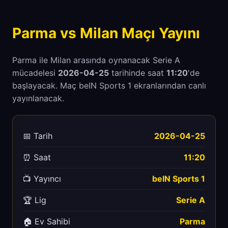
Parma vs Milan Maçı Yayını
Parma ile Milan arasında oynanacak Serie A
mücadelesi
2026-04-25
tarihinde saat
11:20
'de
başlayacak. Maç beIN Sports 1 ekranlarından canlı
yayınlanacak.
📅 Tarih
2026-04-25
⏰ Saat
11:20
📺 Yayıncı
beIN Sports 1
🏆 Lig
Serie A
🏠 Ev Sahibi
Parma