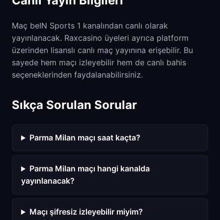
Canlı Yayın Bilgileri
Maç beIN Sports 1 kanalından canlı olarak
yayınlanacak. Raxcasino üyeleri ayrıca platform
üzerinden lisanslı canlı maç yayınına erişebilir. Bu
sayede hem maçı izleyebilir hem de canlı bahis
seçeneklerinden faydalanabilirsiniz.
Sıkça Sorulan Sorular
Parma Milan maçı saat kaçta?
Parma Milan maçı hangi kanalda
yayınlanacak?
Maçı şifresiz izleyebilir miyim?