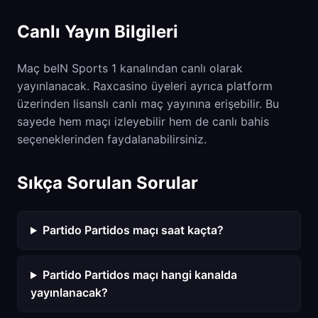
Canlı Yayın Bilgileri
Maç beIN Sports 1 kanalından canlı olarak
yayınlanacak. Raxcasino üyeleri ayrıca platform
üzerinden lisanslı canlı maç yayınına erişebilir. Bu
sayede hem maçı izleyebilir hem de canlı bahis
seçeneklerinden faydalanabilirsiniz.
Sıkça Sorulan Sorular
Partido Partidos maçı saat kaçta?
Partido Partidos maçı hangi kanalda
yayınlanacak?