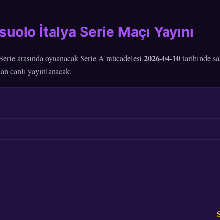
suolo İtalya Serie Maçı Yayını
2026-04-10
a Serie arasında oynanacak Serie A mücadelesi
tarihinde s
an canlı yayınlanacak.
S