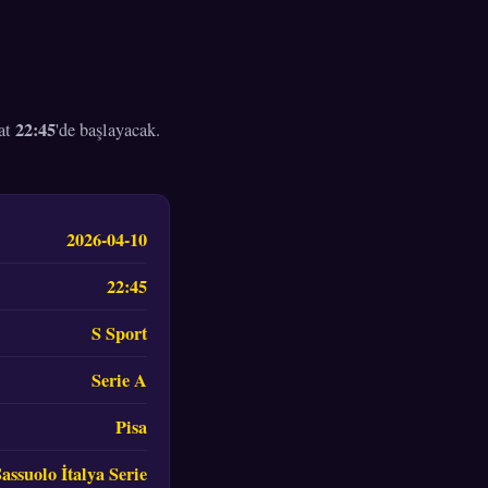
22:45
aat
'de başlayacak.
2026-04-10
22:45
S Sport
Serie A
Pisa
assuolo İtalya Serie