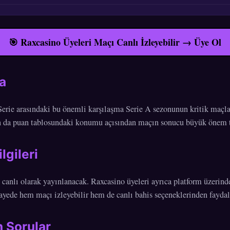
🎯 Raxcasino Üyeleri Maçı Canlı İzleyebilir → Üye Ol
a
 Serie arasındaki bu önemli karşılaşma Serie A sezonunun kritik maçla
ın da puan tablosundaki konumu açısından maçın sonucu büyük önem t
lgileri
canlı olarak yayınlanacak. Raxcasino üyeleri ayrıca platform üzerinde
sayede hem maçı izleyebilir hem de canlı bahis seçeneklerinden faydal
n Sorular