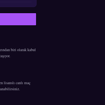
rından biri olarak kabul
aşıyor.
n lisanslı canlı maç
anabilirsiniz.