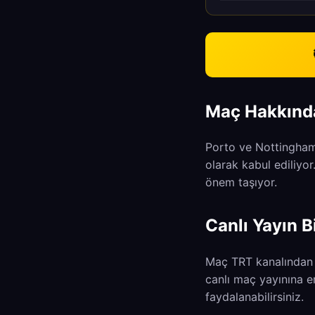
Maç Hakkınd
Porto ve Nottingham 
olarak kabul ediliyo
önem taşıyor.
Canlı Yayın Bi
Maç TRT kanalından c
canlı maç yayınına e
faydalanabilirsiniz.