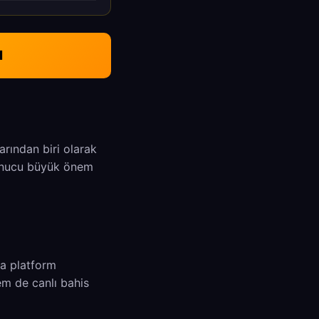
l
rından biri olarak
sonucu büyük önem
ca platform
em de canlı bahis