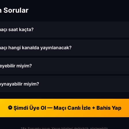
n Sorular
açı saat kaçta?
açı hangi kanalda yayınlanacak?
leyebilir miyim?
oynayabilir miyim?
⚽ Şimdi Üye Ol — Maçı Canlı İzle + Bahis Yap
18+ Sorumlu oyun. Yayın bilgileri değişiklik gösterebilir.