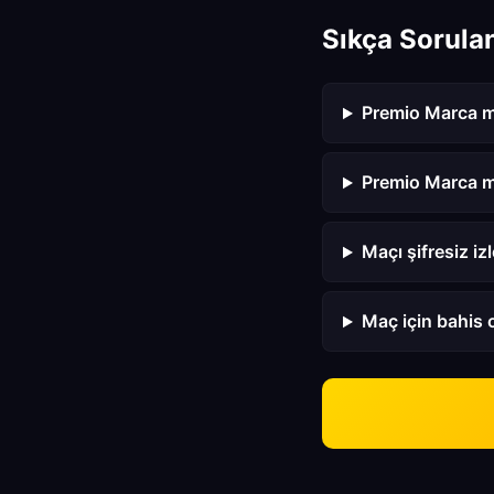
Sıkça Sorula
Premio Marca m
Premio Marca m
Maçı şifresiz iz
Maç için bahis 