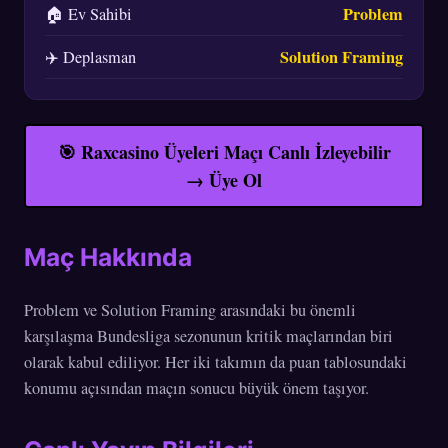
Problem
🏠 Ev Sahibi
Solution Framing
✈️ Deplasman
🎯 Raxcasino Üyeleri Maçı Canlı İzleyebilir
→ Üye Ol
Maç Hakkında
Problem ve Solution Framing arasındaki bu önemli
karşılaşma Bundesliga sezonunun kritik maçlarından biri
olarak kabul ediliyor. Her iki takımın da puan tablosundaki
konumu açısından maçın sonucu büyük önem taşıyor.