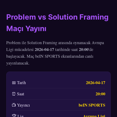
Problem vs Solution Framing
Maçı Yayını
Problem ile Solution Framing arasında oynanacak Avrupa
2026-04-17
20:00
Ligi mücadelesi
tarihinde saat
'de
başlayacak. Maç beIN SPORTS ekranlarından canlı
yayınlanacak.
2026-04-17
📅 Tarih
20:00
⏰ Saat
beIN SPORTS
📺 Yayıncı
Avrupa Ligi
🏆 Lig