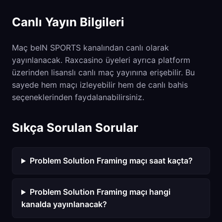
Canlı Yayın Bilgileri
Maç beIN SPORTS kanalından canlı olarak
yayınlanacak. Raxcasino üyeleri ayrıca platform
üzerinden lisanslı canlı maç yayınına erişebilir. Bu
sayede hem maçı izleyebilir hem de canlı bahis
seçeneklerinden faydalanabilirsiniz.
Sıkça Sorulan Sorular
Problem Solution Framing maçı saat kaçta?
Problem Solution Framing maçı hangi
kanalda yayınlanacak?