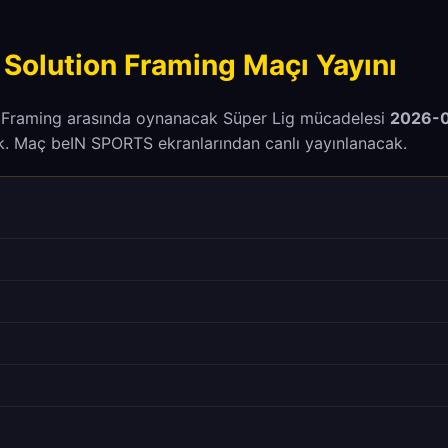
Solution Framing Maçı Yayını
n Framing arasında oynanacak Süper Lig mücadelesi
2026-
k. Maç beIN SPORTS ekranlarından canlı yayınlanacak.