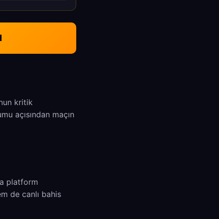
l
un kritik
numu açısından maçın
a platform
em de canlı bahis