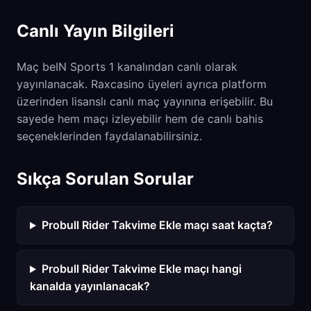
Canlı Yayın Bilgileri
Maç beIN Sports 1 kanalından canlı olarak
yayınlanacak. Raxcasino üyeleri ayrıca platform
üzerinden lisanslı canlı maç yayınına erişebilir. Bu
sayede hem maçı izleyebilir hem de canlı bahis
seçeneklerinden faydalanabilirsiniz.
Sıkça Sorulan Sorular
Probull Rider Takvime Ekle maçı saat kaçta?
Probull Rider Takvime Ekle maçı hangi
kanalda yayınlanacak?