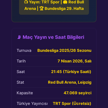
📺 Yayın: TRT Spor | 🏟️ Red Bull
Arena | 🏆 Bundesliga 29. Hafta
📡 Maç Yayın ve Saat Bilgileri
Turnuva
Bundesliga 2025/26 Sezonu
Tarih
7 Nisan 2026, Salı
Saat
21:45 (Türkiye Saati)
Stat
Red Bull Arena, Leipzig
Kapasite
47.069 seyirci
Türkiye Yayıncısı
TRT Spor (Ücretsiz)