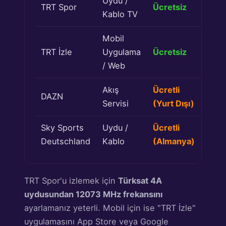
Uydu /
TRT Spor
Ücretsiz
Kablo TV
Mobil
TRT İzle
Uygulama
Ücretsiz
/ Web
Akış
Ücretli
DAZN
Servisi
(Yurt Dışı)
Sky Sports
Uydu /
Ücretli
Deutschland
Kablo
(Almanya)
TRT Spor'u izlemek için
Türksat 4A
uydusundan 12073 MHz frekansını
ayarlamanız yeterli. Mobil için ise "TRT İzle"
uygulamasını App Store veya Google