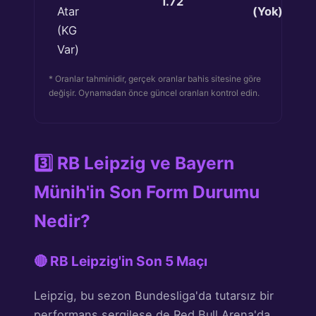
1.72
Atar
(Yok)
(KG
Var)
* Oranlar tahminidir, gerçek oranlar bahis sitesine göre
değişir. Oynamadan önce güncel oranları kontrol edin.
3️⃣ RB Leipzig ve Bayern
Münih'in Son Form Durumu
Nedir?
🔴 RB Leipzig'in Son 5 Maçı
Leipzig, bu sezon Bundesliga'da tutarsız bir
performans sergilese de Red Bull Arena'da