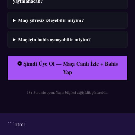
yayınlanacak?
Maçı şifresiz izleyebilir miyim?
Maç için bahis oynayabilir miyim?
⚽ Şimdi Üye Ol — Maçı Canlı İzle + Bahis
Yap
18+ Sorumlu oyun. Yayın bilgileri değişiklik gösterebilir.
```html