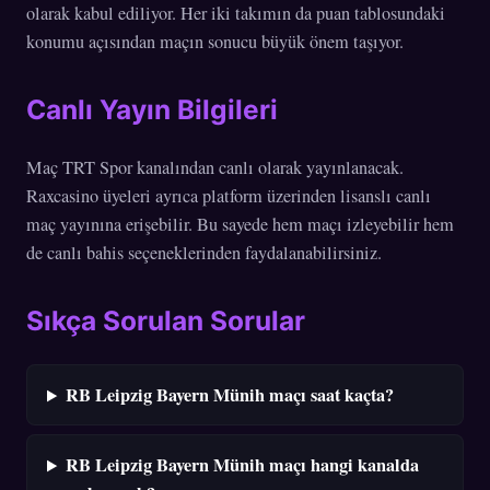
olarak kabul ediliyor. Her iki takımın da puan tablosundaki
konumu açısından maçın sonucu büyük önem taşıyor.
Canlı Yayın Bilgileri
Maç TRT Spor kanalından canlı olarak yayınlanacak.
Raxcasino üyeleri ayrıca platform üzerinden lisanslı canlı
maç yayınına erişebilir. Bu sayede hem maçı izleyebilir hem
de canlı bahis seçeneklerinden faydalanabilirsiniz.
Sıkça Sorulan Sorular
RB Leipzig Bayern Münih maçı saat kaçta?
RB Leipzig Bayern Münih maçı hangi kanalda