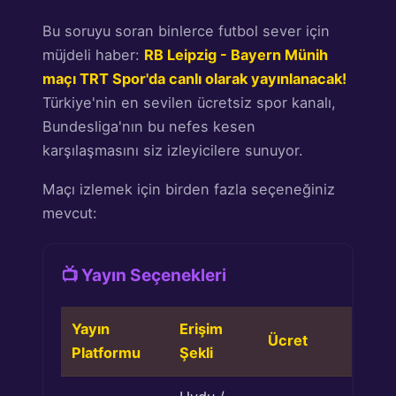
Bu soruyu soran binlerce futbol sever için
müjdeli haber:
RB Leipzig - Bayern Münih
maçı TRT Spor'da canlı olarak yayınlanacak!
Türkiye'nin en sevilen ücretsiz spor kanalı,
Bundesliga'nın bu nefes kesen
karşılaşmasını siz izleyicilere sunuyor.
Maçı izlemek için birden fazla seçeneğiniz
mevcut:
📺 Yayın Seçenekleri
Yayın
Erişim
Ücret
Platformu
Şekli