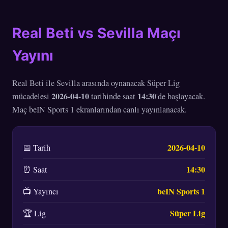
Real Beti vs Sevilla Maçı
Yayını
Real Beti ile Sevilla arasında oynanacak Süper Lig
2026-04-10
14:30
mücadelesi
tarihinde saat
'de başlayacak.
Maç beIN Sports 1 ekranlarından canlı yayınlanacak.
2026-04-10
📅 Tarih
14:30
⏰ Saat
beIN Sports 1
📺 Yayıncı
Süper Lig
🏆 Lig