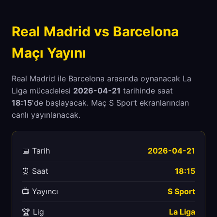
Real Madrid vs Barcelona
Maçı Yayını
Real Madrid ile Barcelona arasında oynanacak La
Liga mücadelesi
2026-04-21
tarihinde saat
18:15
'de başlayacak. Maç S Sport ekranlarından
canlı yayınlanacak.
📅 Tarih
2026-04-21
⏰ Saat
18:15
📺 Yayıncı
S Sport
🏆 Lig
La Liga