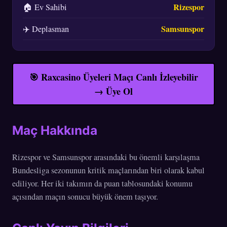
Rizespor
🏠 Ev Sahibi
Samsunspor
✈️ Deplasman
🎯 Raxcasino Üyeleri Maçı Canlı İzleyebilir
→ Üye Ol
Maç Hakkında
Rizespor ve Samsunspor arasındaki bu önemli karşılaşma
Bundesliga sezonunun kritik maçlarından biri olarak kabul
ediliyor. Her iki takımın da puan tablosundaki konumu
açısından maçın sonucu büyük önem taşıyor.