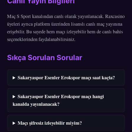
Canlı Yayın Bilgileri
Maç S Sport kanalından canlı olarak yayınlanacak. Raxcasino
üyeleri ayrıca platform üzerinden lisanslı canlı maç yayınına
erişebilir. Bu sayede hem maçı izleyebilir hem de canlı bahis
seçeneklerinden faydalanabilirsiniz.
Sıkça Sorulan Sorular
Sakaryaspor Esenler Erokspor maçı saat kaçta?
Sakaryaspor Esenler Erokspor maçı hangi
kanalda yayınlanacak?
Maçı şifresiz izleyebilir miyim?