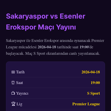
Sakaryaspor vs Esenler
Erokspor Maçı Yayını
Sakaryaspor ile Esenler Erokspor arasında oynanacak Premier
2026-04-18
19:00
League mücadelesi
tarihinde saat
'de
başlayacak. Maç S Sport ekranlarından canlı yayınlanacak.
2026-04-18
📅 Tarih
19:00
⏰ Saat
S Sport
📺 Yayıncı
Premier League
🏆 Lig