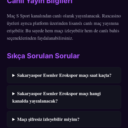
Canlı Yayın Bilgileri
Maç S Sport kanalından canlı olarak yayınlanacak. Raxcasino
üyeleri ayrıca platform üzerinden lisanslı canlı maç yayınına
erişebilir. Bu sayede hem maçı izleyebilir hem de canlı bahis
seçeneklerinden faydalanabilirsiniz.
Sıkça Sorulan Sorular
Sakaryaspor Esenler Erokspor maçı saat kaçta?
Sakaryaspor Esenler Erokspor maçı hangi
kanalda yayınlanacak?
Maçı şifresiz izleyebilir miyim?