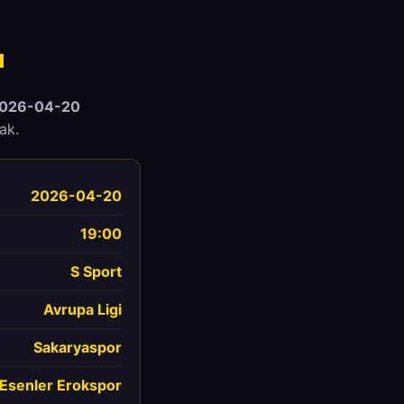
ı
026-04-20
ak.
2026-04-20
19:00
S Sport
Avrupa Ligi
Sakaryaspor
Esenler Erokspor