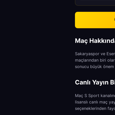
Maç Hakkınd
Sakaryaspor ve Esenl
maçlarından biri ola
sonucu büyük önem t
Canlı Yayın Bi
Maç S Sport kanalınd
lisanslı canlı maç ya
seçeneklerinden fayda