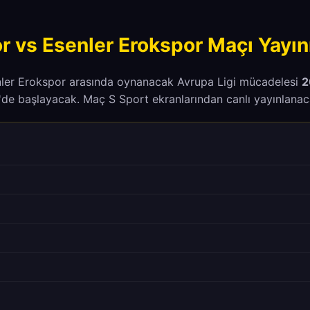
r vs Esenler Erokspor Maçı Yayın
nler Erokspor arasında oynanacak Avrupa Ligi mücadelesi
2
'de başlayacak. Maç S Sport ekranlarından canlı yayınlanac