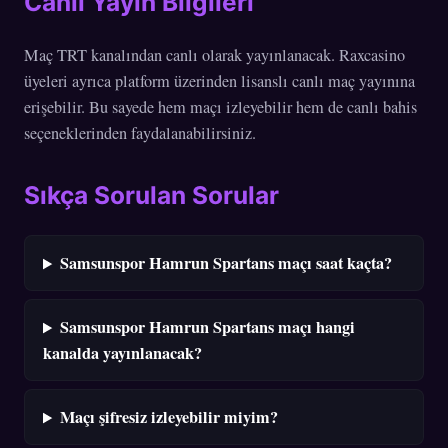
Canlı Yayın Bilgileri
Maç TRT kanalından canlı olarak yayınlanacak. Raxcasino
üyeleri ayrıca platform üzerinden lisanslı canlı maç yayınına
erişebilir. Bu sayede hem maçı izleyebilir hem de canlı bahis
seçeneklerinden faydalanabilirsiniz.
Sıkça Sorulan Sorular
Samsunspor Hamrun Spartans maçı saat kaçta?
Samsunspor Hamrun Spartans maçı hangi
kanalda yayınlanacak?
Maçı şifresiz izleyebilir miyim?