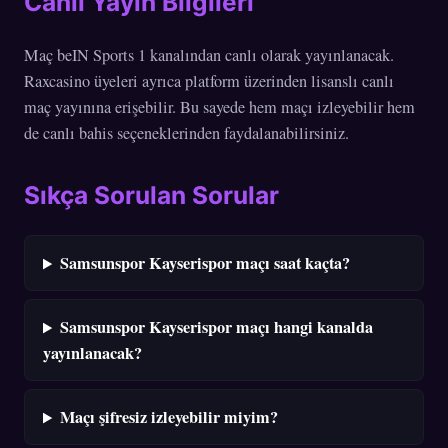
Canlı Yayın Bilgileri
Maç beIN Sports 1 kanalından canlı olarak yayınlanacak.
Raxcasino üyeleri ayrıca platform üzerinden lisanslı canlı
maç yayınına erişebilir. Bu sayede hem maçı izleyebilir hem
de canlı bahis seçeneklerinden faydalanabilirsiniz.
Sıkça Sorulan Sorular
Samsunspor Kayserispor maçı saat kaçta?
Samsunspor Kayserispor maçı hangi kanalda
yayınlanacak?
Maçı şifresiz izleyebilir miyim?