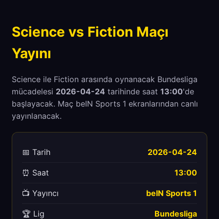
Science vs Fiction Maçı
Yayını
Science ile Fiction arasında oynanacak Bundesliga
mücadelesi
2026-04-24
tarihinde saat
13:00
'de
başlayacak. Maç beIN Sports 1 ekranlarından canlı
yayınlanacak.
📅 Tarih
2026-04-24
⏰ Saat
13:00
📺 Yayıncı
beIN Sports 1
🏆 Lig
Bundesliga