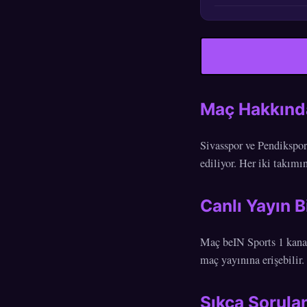
Maç Hakkınd
Sivasspor ve Pendikspor
ediliyor. Her iki takım
Canlı Yayın Bi
Maç beIN Sports 1 kanal
maç yayınına erişebilir.
Sıkça Sorula