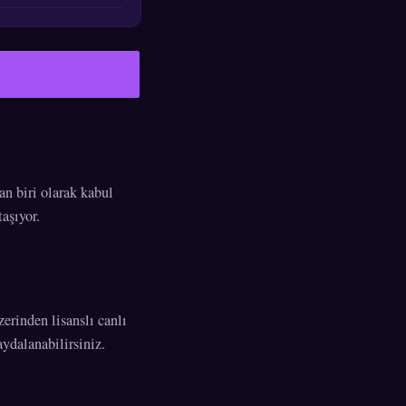
n biri olarak kabul
aşıyor.
erinden lisanslı canlı
ydalanabilirsiniz.