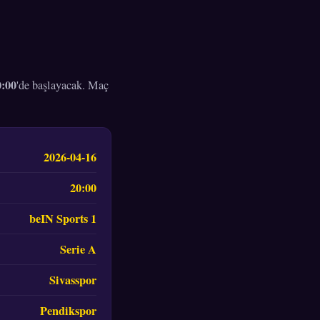
0:00
'de başlayacak. Maç
2026-04-16
20:00
beIN Sports 1
Serie A
Sivasspor
Pendikspor