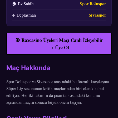
Spor Boluspor
🏠 Ev Sahibi
Sivasspor
✈️ Deplasman
🎯 Raxcasino Üyeleri Maçı Canlı İzleyebilir
→ Üye Ol
Maç Hakkında
Spor Boluspor ve Sivasspor arasındaki bu önemli karşılaşma
Süper Lig sezonunun kritik maçlarından biri olarak kabul
ediliyor. Her iki takımın da puan tablosundaki konumu
açısından maçın sonucu büyük önem taşıyor.