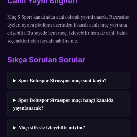
Canlı Yayın Bilgileri
Maç S Sport kanalından canlı olarak yayınlanacak. Raxcasino
üyeleri ayrıca platform üzerinden lisanslı canlı maç yayınına
erişebilir. Bu sayede hem maçı izleyebilir hem de canlı bahis
seçeneklerinden faydalanabilirsiniz.
Sıkça Sorulan Sorular
Spor Boluspor Sivasspor maçı saat kaçta?
Spor Boluspor Sivasspor maçı hangi kanalda
yayınlanacak?
Maçı şifresiz izleyebilir miyim?