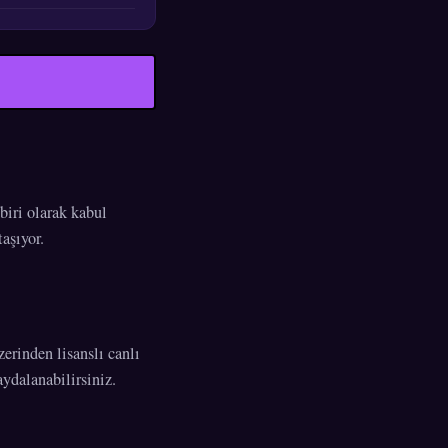
iri olarak kabul
aşıyor.
erinden lisanslı canlı
ydalanabilirsiniz.