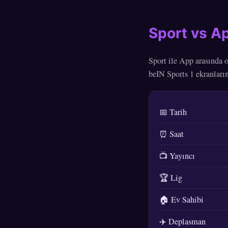
Sport vs Ap
Sport ile App arasında
beIN Sports 1 ekranları
📅 Tarih
⏰ Saat
📺 Yayıncı
🏆 Lig
🏠 Ev Sahibi
✈️ Deplasman