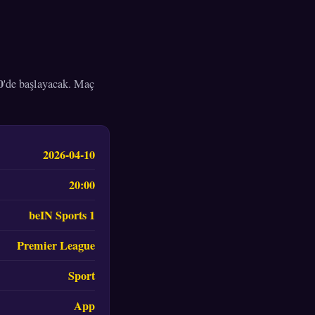
0
'de başlayacak. Maç
2026-04-10
20:00
beIN Sports 1
Premier League
Sport
App