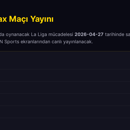
ax Maçı Yayını
nda oynanacak La Liga mücadelesi
2026-04-27
tarihinde s
N Sports ekranlarından canlı yayınlanacak.