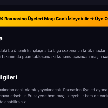
🎯 Raxcasino Üyeleri Maçı Canlı İzleyebilir → Üye O
a
aki bu önemli karşılaşma La Liga sezonunun kritik maçların
 iki takımın da puan tablosundaki konumu açısından maçın 
lgileri
lından canlı olarak yayınlanacak. Raxcasino üyeleri ayrıca
yınına erişebilir. Bu sayede hem maçı izleyebilir hem de canl
lanabilirsiniz.